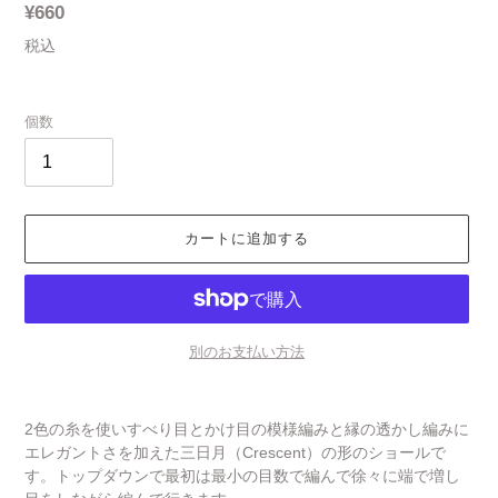
通
¥660
常
税込
価
格
個数
カートに追加する
別のお支払い方法
カ
ー
2色の糸を使いすべり目とかけ目の模様編みと縁の透かし編みに
ト
エレガントさを加えた三日月（Crescent）の形のショールで
に
す。トップダウンで最初は最小の目数で編んで徐々に端で増し
商