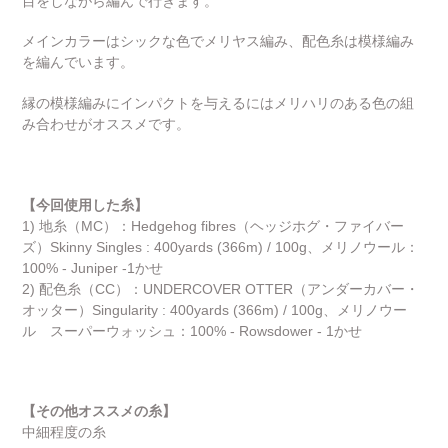
目をしながら編んで行きます。
品
を
メインカラーはシックな色でメリヤス編み、配色糸は模様編み
追
を編んでいます。
加
す
縁の模様編みにインパクトを与えるにはメリハリのある色の組
る
み合わせがオススメです。
【今回使用した糸】
1) 地糸（MC）：Hedgehog fibres（ヘッジホグ・ファイバー
ズ）Skinny Singles : 400yards (366m) / 100g、メリノウール：
100% - Juniper -1かせ
2) 配色糸（CC）：UNDERCOVER OTTER（アンダーカバー・
オッター）Singularity : 400yards (366m) / 100g、メリノウー
ル スーパーウォッシュ：100% - Rowsdower - 1かせ
【その他オススメの糸】
中細程度の糸