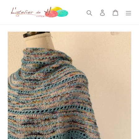
コ
ン
検索
ログイン
カート
テ
ン
ツ
に
ス
キ
ッ
プ
す
る