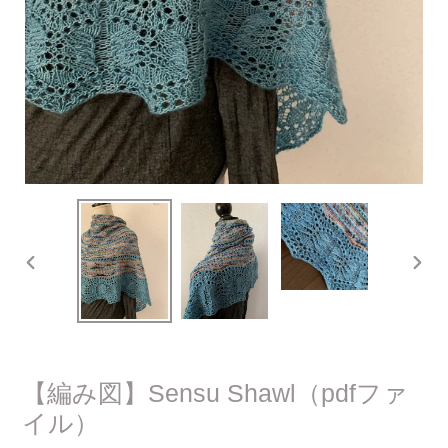
前
次
の
の
ス
ス
ラ
ラ
イ
イ
ド
ド
【編み図】Sensu Shawl（pdfファ
イル）