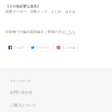
【その他必要な道具】
段数マーカー、目数リング、とじ針、はさみ
印刷物での編み図
のみ
をご希望の方は
こちら
FACEBOOK
TWITTER
PINTEREST
シェア
ツイート
ピンする
で
に
で
シ
投
ピ
ェ
稿
ン
ア
す
す
す
る
る
る
クイックリンク
お問い合わせ
ご購入について