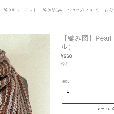
編み図
キット
編み物道具
ショップについて
お問
【編み図】Pearl 
ル）
通
¥660
常
税込
価
格
個数
カートに