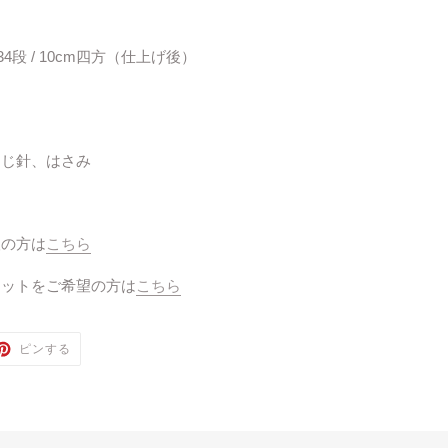
4段 / 10cm四方（仕上げ後）
とじ針、はさみ
望の方は
こちら
キットをご希望の方は
こちら
TTER
PINTEREST
ピンする
で
ピ
ン
す
る