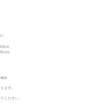
ズ）
3cm
cms
は棒針
なります。
してください。