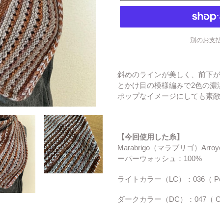
別のお支
カ
ー
斜めのラインが美しく、前下
ト
とかけ目の模様編みで2色の濃
に
ポップなイメージにしても素
商
品
を
追
【今回使用した糸】
加
Marabrigo（マラブリゴ）Arro
す
ーパーウォッシュ：100%
る
ライトカラー（LC）：036（ Pea
ダークカラー（DC）：047（ Coffe