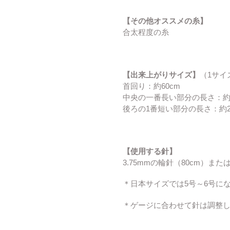
【その他オススメの糸】
合太程度の糸
【出来上がりサイズ】
（1サイ
首回り：約60cm
中央の一番長い部分の長さ：約6
後ろの1番短い部分の長さ：約26
【使用する針】
3.75mmの輪針（80cm）また
＊日本サイズでは5号～6号に
＊ゲージに合わせて針は調整