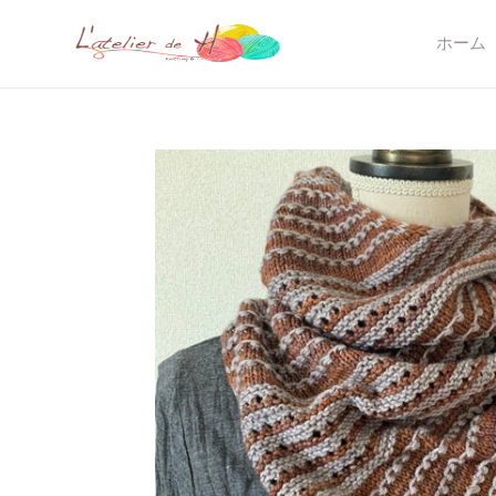
コ
ン
ホーム
テ
ン
ツ
に
ス
キ
ッ
プ
す
る