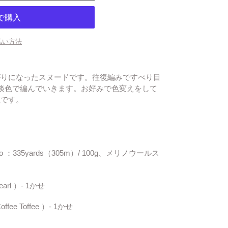
払い方法
がりになったスヌードです。往復編みですべり目
淡色で編んでいきます。お好みで色変えをして
敵です。
yo ：335yards（305m）/ 100g、メリノウールス
rl ）- 1かせ
e Toffee ）- 1かせ