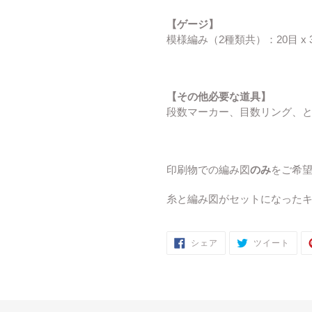
【ゲージ】
模様編み（2種類共）：20目 x 3
【その他必要な道具】
段数マーカー、目数リング、
印刷物での編み図
のみ
をご希
糸と編み図がセットになった
FACEBOOK
TWI
シェア
ツイート
で
に
シ
投
ェ
稿
ア
す
す
る
る