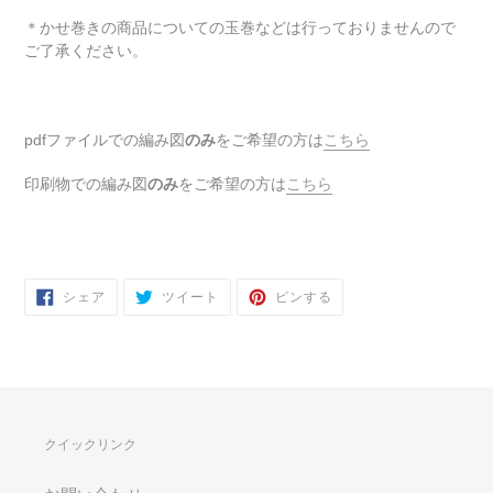
＊かせ巻きの商品についての玉巻などは行っておりませんので
ご了承ください。
pdfファイルでの編み図
のみ
をご希望の方は
こちら
印刷物での編み図
のみ
をご希望の方は
こちら
FACEBOOK
TWITTER
PINTEREST
シェア
ツイート
ピンする
で
に
で
シ
投
ピ
ェ
稿
ン
ア
す
す
す
る
る
る
クイックリンク