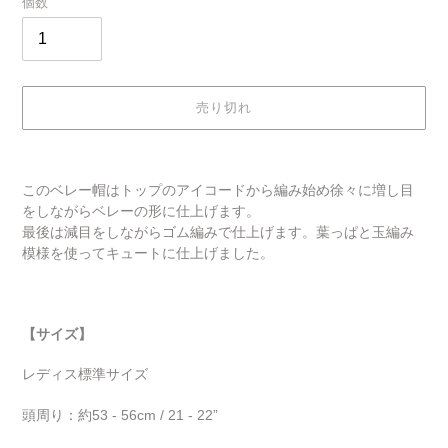
個数
売り切れ
カ
ー
このベレー帽はトップのアイコードから編み始め徐々に増し目
ト
をしながらベレーの形に仕上げます。
に
最後は減目をしながらゴム編みで仕上げます。葉っぱと玉編み
商
模様を使ってキュートに仕上げました。
品
を
追
加
【サイズ】
す
る
レディス標準サイズ
頭周り：約53 - 56cm / 21 - 22”