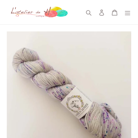
コ
ン
検索
ログイン
カート
テ
ン
ツ
に
ス
キ
ッ
プ
す
る