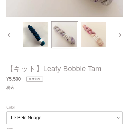
前
次
の
の
ス
ス
ラ
ラ
イ
イ
【キット】Leafy Bobble Tam
ド
ド
通
¥5,500
売り切れ
常
税込
価
格
Color