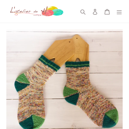
コ
ン
検索
ログイン
カート
テ
ン
ツ
に
ス
キ
ッ
プ
す
る