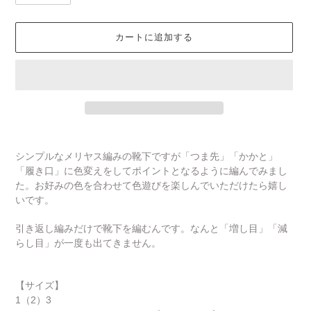
カートに追加する
カ
ー
シンプルなメリヤス編みの靴下ですが「つま先」「かかと」
ト
「履き口」に色変えをしてポイントとなるように編んでみまし
に
た。お好みの色を合わせて色遊びを楽しんでいただけたら嬉し
商
いです。
品
を
引き返し編みだけで靴下を編むんです。なんと「増し目」「減
追
らし目」が一度も出てきません。
加
す
る
【サイズ】
1（2）3