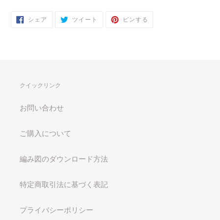
FACEBOOK
TWITTER
PINTEREST
シェア
ツイート
ピンする
で
に
で
シ
投
ピ
ェ
稿
ン
ア
す
す
す
る
る
る
クイックリンク
お問い合わせ
ご購入について
編み図のダウンロード方法
特定商取引法に基づく表記
プライバシーポリシー