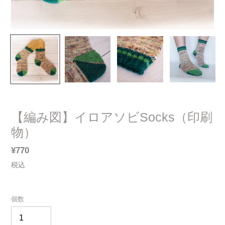
【編み図】イロアソビSocks（印刷
物）
通
¥770
常
税込
価
格
個数