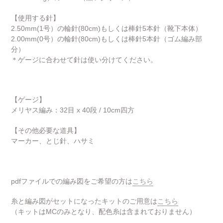
【使用する針】
2.50mm(1号）の輪針(80cm)もしくは棒針5本針（靴下本体）
2.00mm(0号）の輪針(80cm)もしくは棒針5本針（ゴム編み部
分）
＊ゲージに合わせて針は使い分けてください。
【ゲージ】
メリヤス編み：
32
目
x 40
段
/ 10cm
四方
【その他必要な道具】
マーカー、とじ針、ハサミ
pdfファイルでの編み図をご希望の方は
こちら
糸と編み図がセットになったキットのご用意は
こちら
（キットはMCのみとなり、配色糸は含まれておりません）