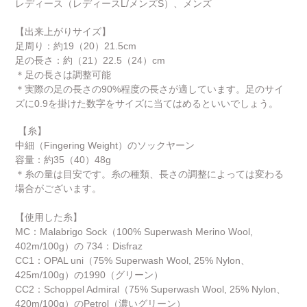
レディース（レディースL/メンズS）、メンズ
【出来上がりサイズ
】
足周り：約19（20）21.5cm
足の長さ：約（21）22.5（24）cm
＊足の長さは調整可能
＊実際の足の長さの90%程度の長さが適しています。足のサイ
ズに0.9を掛けた数字をサイズに当てはめるといいでしょう。
【糸】
中細（Fingering Weight）のソックヤーン
容量：約35（40）48g
＊糸の量は目安です。糸の種類、長さの調整によっては変わる
場合がございます。
【使用した糸】
MC：Malabrigo Sock（100% Superwash Merino Wool,
402m/100g）の 734：Disfraz
CC1：OPAL uni（75% Superwash Wool, 25% Nylon、
425m/100g）の1990（グリーン）
CC2：Schoppel Admiral（75% Superwash Wool, 25% Nylon、
420m/100g）のPetrol（濃いグリーン）