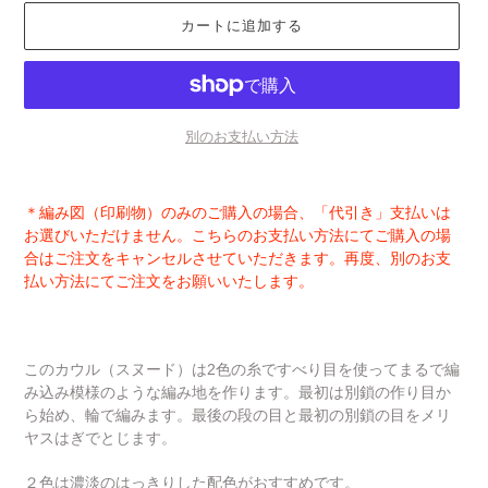
カートに追加する
別のお支払い方法
カ
ー
＊編み図（印刷物）のみのご購入の場合、「代引き」支払いは
ト
お選びいただけません。こちらのお支払い方法にてご購入の場
に
合はご注文をキャンセルさせていただきます。再度、別のお支
商
払い方法にてご注文をお願いいたします。
品
を
追
加
このカウル（スヌード）は2色の糸ですべり目を使ってまるで編
す
み込み模様のような編み地を作ります。最初は別鎖の作り目か
る
ら始め、輪で編みます。最後の段の目と最初の別鎖の目をメリ
ヤスはぎでとじます。
２色は濃淡のはっきりした配色がおすすめです。