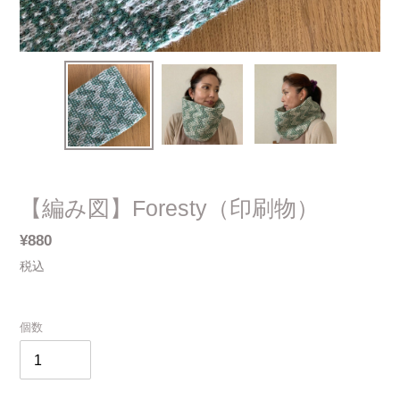
【編み図】Foresty（印刷物）
通
¥880
常
税込
価
格
個数