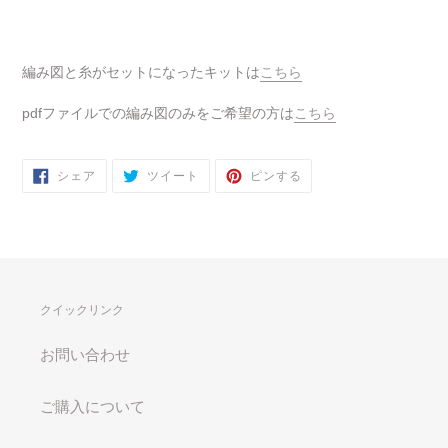
編み図と糸がセットになったキットは
こちら
pdfファイルでの編み図のみをご希望の方は
こちら
FACEBOOK
TWITTER
PINTEREST
シェア
ツイート
ピンする
で
に
で
シ
投
ピ
ェ
稿
ン
ア
す
す
す
る
る
る
クイックリンク
お問い合わせ
ご購入について