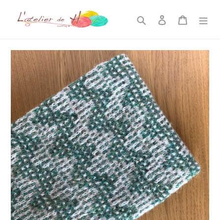
コ
ン
検索
ログイン
カート
テ
ン
ツ
に
ス
キ
ッ
プ
す
る