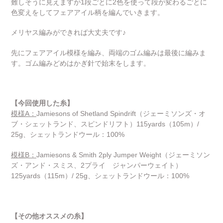
難しそうに見えますが1段ごとに2色を使って段が変わるごとに
色変えをしてフェアアイル柄を編んでいきます。
メリヤス編みができれば大丈夫です♪
先にフェアアイル模様を編み、両端のゴム編みは最後に編みま
す。ゴム編みどめはかぎ針で始末をします。
【今回使用した糸】
模様A：
Jamiesons of Shetland Spindrift（ジェーミソンズ・オ
ブ・シェットランド、スピンドリフト）115yards（105m）/
25g、シェットランドウール：100%
模様B：
Jamiesons & Smith 2ply Jumper Weight（ジェーミソン
ズ・アンド・スミス、2プライ ジャンパーウェイト）
125yards（115m）/ 25g、シェットランドウール：100%
【その他オススメの糸】