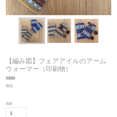
【編み図】フェアアイルのアーム
ウォーマー（印刷物）
通
¥880
常
税込
価
格
個数