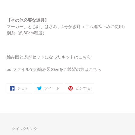
【その他必要な道具】
マーカー、とじ針、はさみ、4号かぎ針（ゴム編み止めに使用）
別糸（約80cm程度）
編み図と糸がセットになったキットは
こちら
pdfファイルでの編み図
のみ
をご希望の方は
こちら
FACEBOOK
TWITTER
PINTEREST
シェア
ツイート
ピンする
で
に
で
シ
投
ピ
ェ
稿
ン
ア
す
す
す
る
る
る
クイックリンク