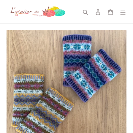
コ
ン
検索
ログイン
カート
テ
ン
ツ
に
ス
キ
ッ
プ
す
る