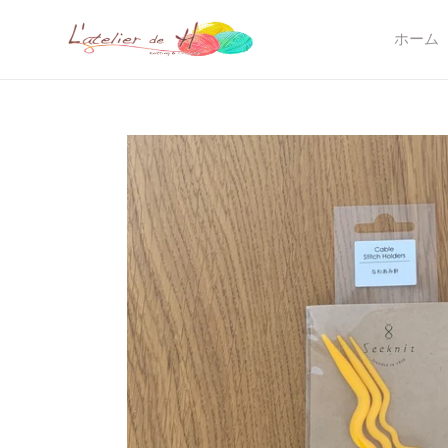
コ
ン
ホーム
テ
ン
ツ
に
ス
キ
ッ
プ
す
る