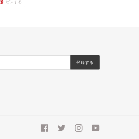
TTER
PINTEREST
ピンする
で
ピ
ン
す
る
登録する
Facebook
Twitter
Instagram
YouTube