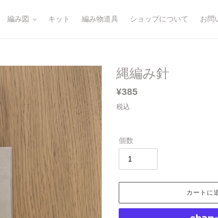
編み図
キット
編み物道具
ショップについて
お問
縄編み針
通
¥385
常
税込
価
格
個数
カートに