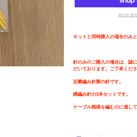
別のお支
カ
ー
キットと同時購入の場合のみ
ト
に
商
品
針のみのご購入の場合は、誠
を
だいております。ご了承くだ
追
加
近畿編み針製の針です。
す
縄編み針の3本セットです。
る
ケーブル模様を編むのに適し