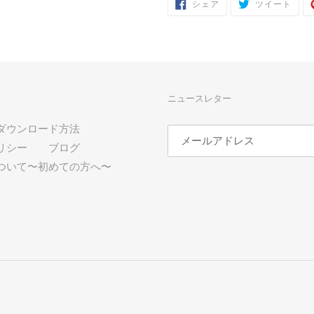
FACEBOOK
TWI
シェア
ツイート
で
に
シ
投
ェ
稿
ア
す
す
る
る
ニュースレター
ダウンロード方法
リシー
ブログ
ついて〜初めての方へ〜