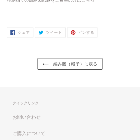
印刷物での編み図
のみ
をご希望の方は
こちら
FACEBOOK
TWITTER
PINTEREST
シェア
ツイート
ピンする
で
に
で
シ
投
ピ
ェ
稿
ン
ア
す
す
す
る
る
る
編み図（帽子）に戻る
クイックリンク
お問い合わせ
ご購入について