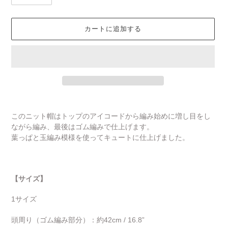
カートに追加する
カ
ー
このニット帽はトップのアイコードから編み始めに増し目をし
ト
ながら編み、最後はゴム編みで仕上げます。
に
葉っぱと玉編み模様を使ってキュートに仕上げました。
商
品
を
追
【サイズ】
加
す
1サイズ
る
頭周り（ゴム編み部分）：約42cm / 16.8”