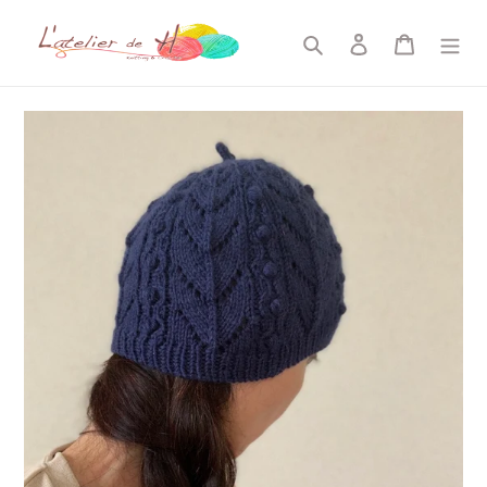
コ
ン
検索
ログイン
カート
テ
ン
ツ
に
ス
キ
ッ
プ
す
る