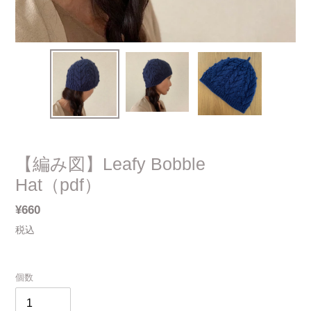
【編み図】Leafy Bobble
Hat（pdf）
通
¥660
常
税込
価
格
個数